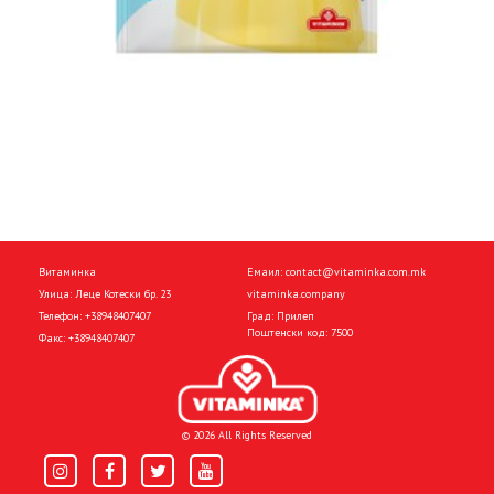
Витаминка
Емаил:
contact@vitaminka.com.mk
Улица: Леце Котески бр. 23
vitaminka.company
Телефон:
+38948407407
Град: Прилеп
Поштенски код: 7500
Факс:
+38948407407
© 2026 All Rights Reserved