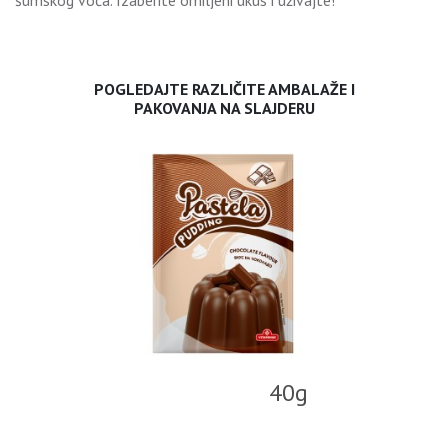
šumskog voća. Izaberite omiljeni ukus i uživajte!
POGLEDAJTE RAZLIČITE AMBALAŽE I
PAKOVANJA NA SLAJDERU
40g