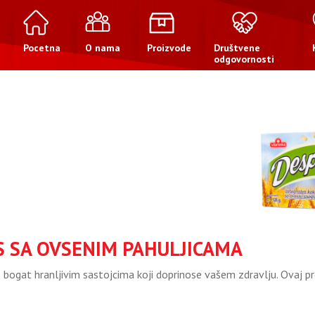
Pocetna
O nama
Proizvode
Društvene
odgovornosti
S SA OVSENIM PAHULJICAMA
e bogat hranljivim sastojcima koji doprinose vašem zdravlju. Ovaj p