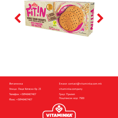
Витаминка
Емаил:
contact@vitaminka.com.mk
Улица: Леце Котески бр. 23
vitaminka.company
Телефон:
+38948407407
Град: Прилеп
Поштенски код: 7500
Факс:
+38948407407