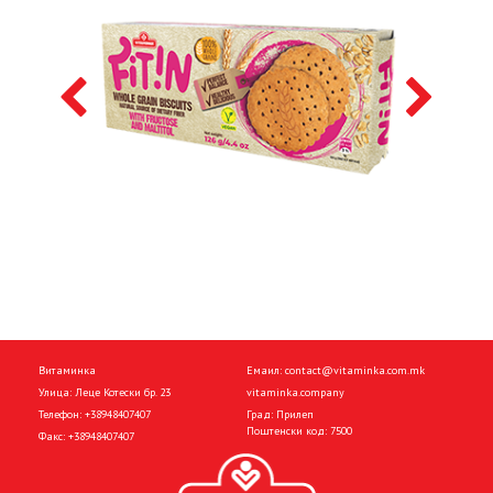
Витаминка
Емаил:
contact@vitaminka.com.mk
Улица: Леце Котески бр. 23
vitaminka.company
Телефон:
+38948407407
Град: Прилеп
Поштенски код: 7500
Факс:
+38948407407