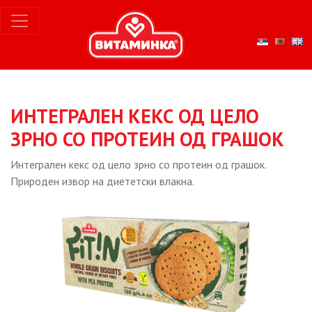
ИНТЕГРАЛЕН КЕКС ОД ЦЕЛО
ЗРНО СО ПРОТЕИН ОД ГРАШОК
Интегрален кекс од цело зрно со протеин од грашок.
Природен извор на диететски влакна.