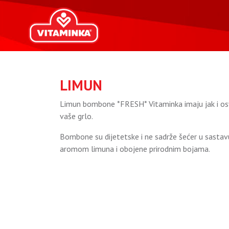
LIMUN
Limun bombone *FRESH* Vitaminka imaju jak i osvje
vaše grlo.
Bombone su dijetetske i ne sadrže šećer u sasta
aromom limuna i obojene prirodnim bojama.