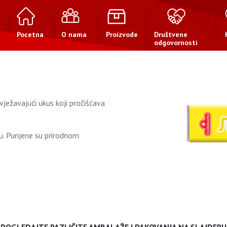
Pocetna
O nama
Proizvode
Društvene
odgovornosti
žavajući ukus koji pročišćava
vu. Punjene su prirodnom
POGLEDAJTE RAZLIČITE AMBALAŽE I PAKOVANJA NA SLAJDERU