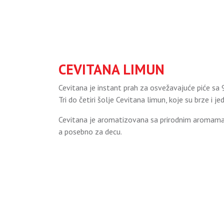
CEVITANA LIMUN
Cevitana je instant prah za osvežavajuće piće sa 
Tri do četiri šolje Cevitana limun, koje su brze i
Cevitana je aromatizovana sa prirodnim aromama i
a posebno za decu.