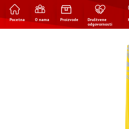
Pocetna
O nama
Proizvode
Društvene
odgovornosti