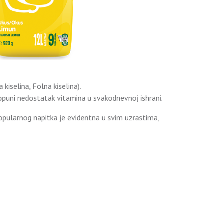
kiselina, Folna kiselina).
 dopuni nedostatak vitamina u svakodnevnoj ishrani.
pularnog napitka je evidentna u svim uzrastima,