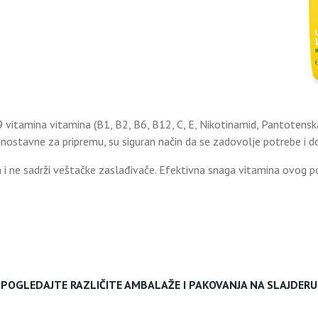
9 vitamina vitamina (B1, B2, B6, B12, C, E, Nikotinamid, Pantotenska 
 jednostavne za pripremu, su siguran način da se zadovolje potrebe i
 ne sadrži veštačke zaslađivače. Efektivna snaga vitamina ovog po
POGLEDAJTE RAZLIČITE AMBALAŽE I PAKOVANJA NA SLAJDERU