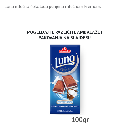
Luna mlečna čokolada punjena mlečnom kremom.
POGLEDAJTE RAZLIČITE AMBALAŽE I
PAKOVANJA NA SLAJDERU
100gr