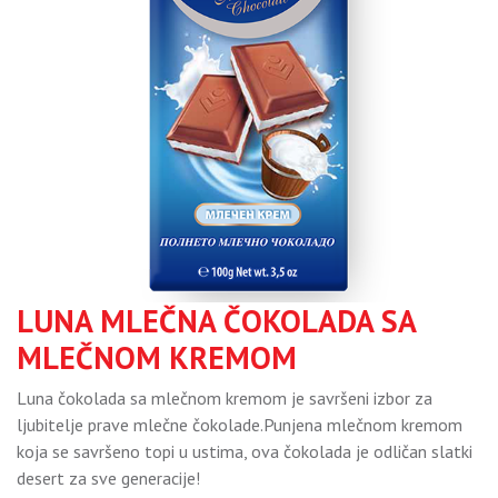
LUNA MLEČNA ČOKOLADA SA
MLEČNOM KREMOM
Luna čokolada sa mlečnom kremom je savršeni izbor za
ljubitelje prave mlečne čokolade.Punjena mlečnom kremom
koja se savršeno topi u ustima, ova čokolada je odličan slatki
desert za sve generacije!