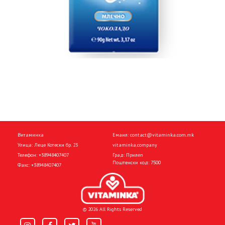
Витаминка
Емаил:
contact@vitaminka.com.mk
Улица: Леце Котески бр. 23
vitaminka.company
Телефон:
+38948407407
Град: Прилеп
Поштенски код: 7500
Факс:
+38948407407
© 2026 All Rights Reserved