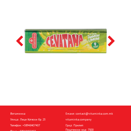
Витаминка
Емаил:
contact@vitaminka.com.mk
Улица: Леце Котески бр. 23
vitaminka.company
Телефон:
+38948407407
Град: Прилеп
Поштенски код: 7500