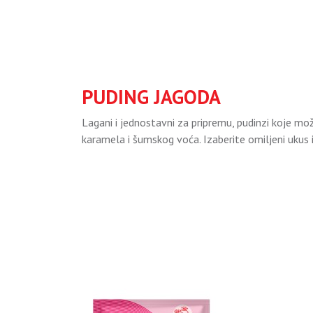
PUDING JAGODA
Lagani i jednostavni za pripremu, pudinzi koje mo
karamela i šumskog voća. Izaberite omiljeni ukus i