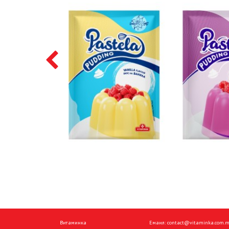
Витаминка
Емаил:
contact@vitaminka.com.