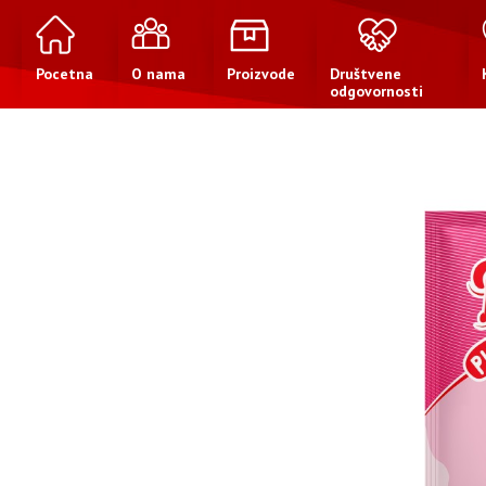
Pocetna
O nama
Proizvode
Društvene
odgovornosti