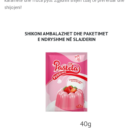
karamele dhe fruta pylli. Zgjidhni shijen tuaj të preferuar dhe
shijojeni!
SHIKONI AMBALAZHET DHE PAKETIMET
E NDRYSHME NË SLAJDERIN
40g