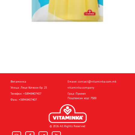
Витаминка
Емаил:
contact@vitaminka.com.mk
Улица: Леце Котески бр. 23
vitaminka.company
Телефон:
+38948407407
Град: Прилеп
Поштенски код: 7500
Факс:
+38948407407
© 2026 All Rights Reserved