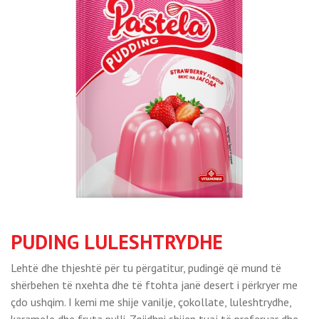
PUDING LULESHTRYDHE
Lehtë dhe thjeshtë për tu përgatitur, pudingë që mund të
shërbehen të nxehta dhe të ftohta janë desert i përkryer me
çdo ushqim. I kemi me shije vanilje, çokollate, luleshtrydhe,