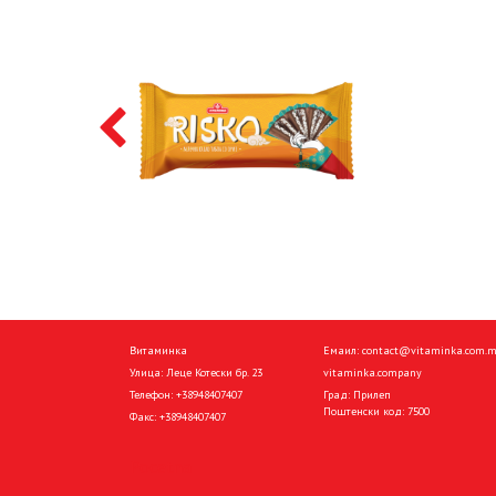
Витаминка
Емаил:
contact@vitaminka.com.
Улица: Леце Котески бр. 23
vitaminka.company
Телефон:
+38948407407
Град: Прилеп
Поштенски код: 7500
Факс:
+38948407407
Pocetna