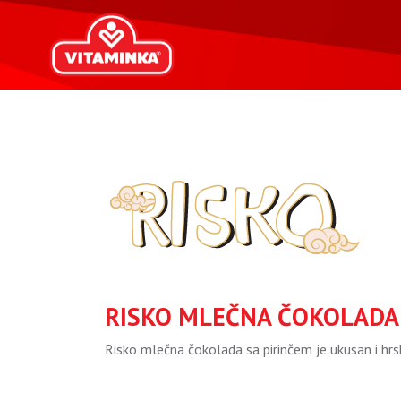
RISKO MLEČNA ČOKOLADA
Risko mlečna čokolada sa pirinčem je ukusan i hrsk