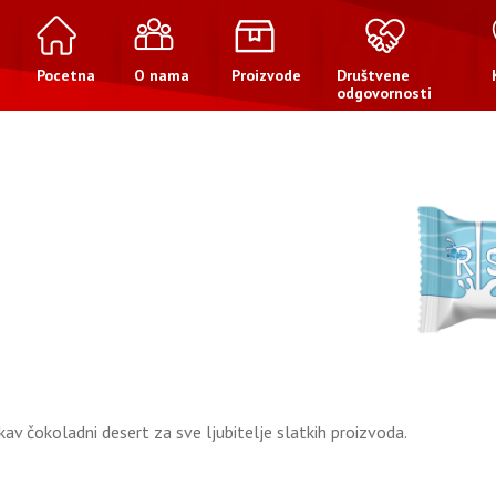
Pocetna
O nama
Proizvode
Društvene
odgovornosti
av čokoladni desert za sve ljubitelje slatkih proizvoda.