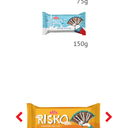
75g
150g