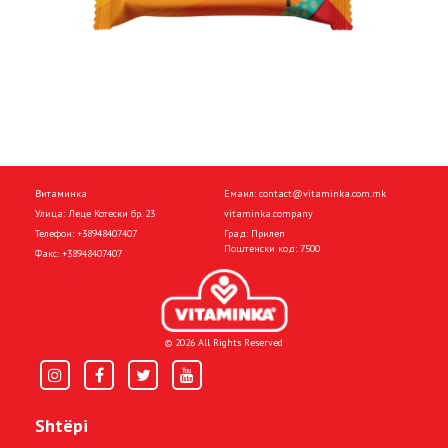
Витаминка
Емаил:
contact@vitaminka.com.mk
Улица: Леце Котески бр. 23
vitaminka.company
Телефон:
+38948407407
Град: Прилеп
Поштенски код: 7500
Факс:
+38948407407
© 2026 All Rights Reserved
Shtëpi