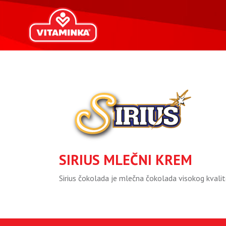
SIRIUS MLEČNI KREM
Sirius čokolada je mlečna čokolada visokog kvalit