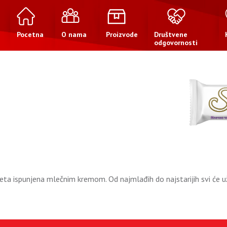
Pocetna
O nama
Proizvode
Društvene
odgovornosti
eta ispunjena mlečnim kremom. Od najmlađih do najstarijih svi će už