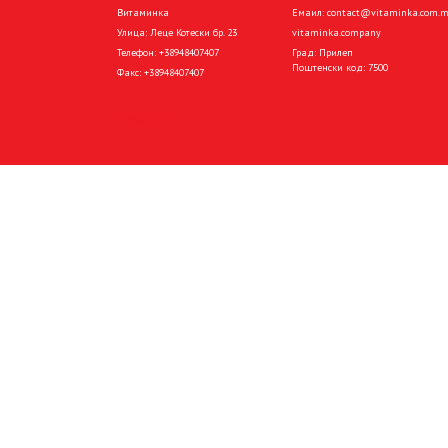
Витаминка
Емаил:
contact@vitaminka.com.
Улица: Леце Котески бр. 23
vitaminka.company
Телефон:
+38948407407
Град: Прилеп
Поштенски код: 7500
Факс:
+38948407407
Pocetna