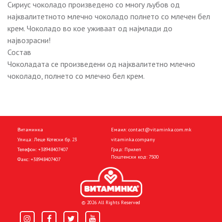
Сириус чоколадо произведено со многу љубов од
најквалитетното млечно чоколадо полнето со млечен бел
крем. Чоколадо во кое уживаат од најмлади до
највозрасни!
Состав
Чоколадата се произведени од најквалитетно млечно
чоколадо, полнето со млечно бел крем.
Витаминка
Емаил:
contact@vitaminka.com.mk
Улица: Леце Котески бр. 23
vitaminka.company
Телефон:
+38948407407
Град: Прилеп
Поштенски код: 7500
Факс:
+38948407407
© 2026 All Rights Reserved