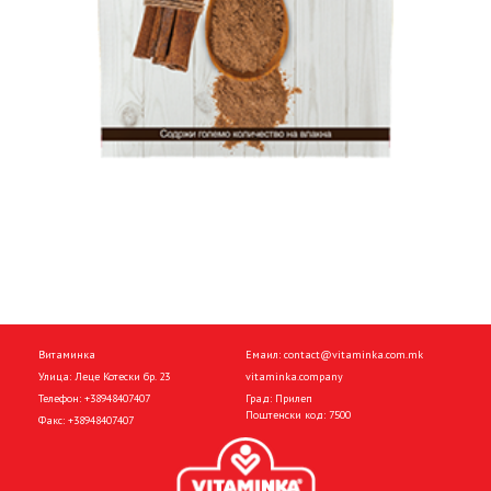
Витаминка
Емаил:
contact@vitaminka.com.mk
Улица: Леце Котески бр. 23
vitaminka.company
Телефон:
+38948407407
Град: Прилеп
Поштенски код: 7500
Факс:
+38948407407