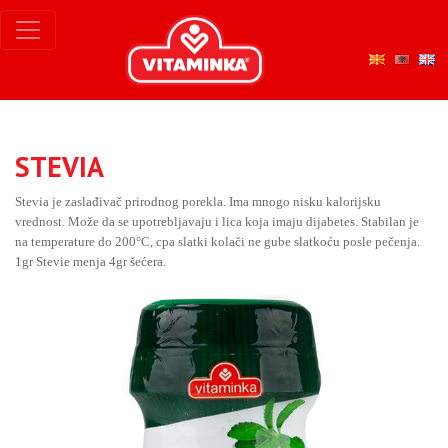
STEVIA
Stevia je zaslađivač prirodnog porekla. Ima mnogo nisku kalorijsku
vrednost. Može da se upotrebljavaju i lica koja imaju dijabetes. Stabilan je
na temperature do 200°C, сpa slatki kolači ne gube slatkoću posle pečenja.
1gr Stevie menja 4gr šećera.