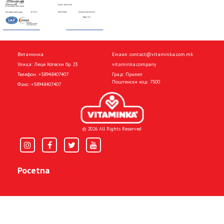
Витаминка
Емаил:
contact@vitaminka.com.mk
Улица: Леце Котески бр. 23
vitaminka.company
Телефон:
+38948407407
Град: Прилеп
Поштенски код: 7500
Факс:
+38948407407
© 2026 All Rights Reserved
Pocetna