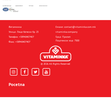
Витаминка
Емаил:
contact@vitaminka.com.mk
Улица: Леце Котески бр. 23
vitaminka.company
Телефон:
+38948407407
Град: Прилеп
Поштенски код: 7500
Факс:
+38948407407
© 2026 All Rights Reserved
Pocetna