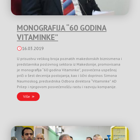
MONOGRAFIJA “60 GODINA
VITAMINKE”
16.03.2019
U prisustvu velikog broja poznatih makedonskih biznismena i
predstavnika poslovnog sektora iz Makedonije, promovisana
je monografija “60 godina Vitaminke”, posvećena uspešnoj
priči o šest decenija postojanja, kao i lični doprinos Simona
Naumoskog, predsednika Odbora direktora “Vitaminke” AD
Prilep i njegovom posvećenošću rastu i razvoju kompanije.
Više