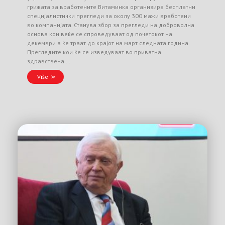
грижата за вработените Витаминка организира бесплатни
специјалистички прегледи за околу 300 мажи вработени
во компанијата. Станува збор за прегледи на доброволна
основа кои веќе се спроведуваат од почетокот на
декември а ќе траат до крајот на март следната година.
Прегледите кои ќе се изведуваат во приватна
здравствена …
Više