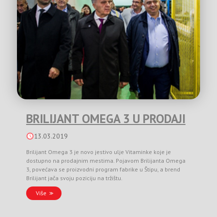
BRILIJANT OMEGA 3 U PRODAJI
13.03.2019
Brilijant Omega 3 je novo jestivo ulje Vitaminke koje je
dostupno na prodajnim mestima. Pojavom Brilijanta Omega
3, povećava se proizvodni program fabrike u Štipu, a brend
Brilijant jača svoju poziciju na tržištu.
Više