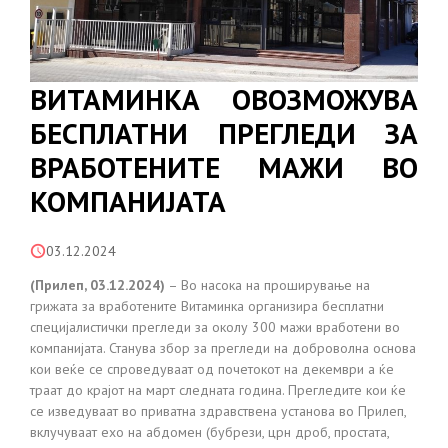
ВИТАМИНКА ОВОЗМОЖУВА
БЕСПЛАТНИ ПРЕГЛЕДИ ЗА
ВРАБОТЕНИТЕ МАЖИ ВО
КОМПАНИЈАТА
03.12.2024
(Прилеп, 03.12.2024)
– Во насока на проширување на
грижата за вработените Витаминка организира бесплатни
специјалистички прегледи за околу 300 мажи вработени во
компанијата. Станува збор за прегледи на доброволна основа
кои веќе се спроведуваат од почетокот на декември а ќе
траат до крајот на март следната година. Прегледите кои ќе
се изведуваат во приватна здравствена установа во Прилеп,
вклучуваат ехо на абдомен (бубрези, црн дроб, простата,