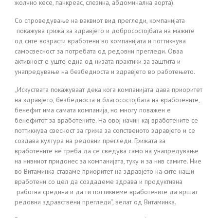
жолчно кесе, панкреас, слезина, абдоминална аорта).
Со спроведување на ваквиот вид прегледи, компанијата
покажува грижа за здравјето и добросостојбата на мажите
од сите возрасти вработени во компанијата и поттикнува
самосвесност за потребата од редовни прегледи. Оваа
активност е уште една од низата практики за заштита и
унапредување на безбедноста и здравјето во работењето.
„Искуствата покажуваат дека кога компанијата дава приоритет
на здравјето, безбедноста и благосостојбата на вработените,
бенефит има самата компанија, но многу поважен е
бенефитот за вработените. На овој начин кај вработените се
поттикнува свесност за грижа за сопственото здравјето и се
создава култура на редовни прегледи. Грижата за
вработените не треба да се сведува само на унапредување
на нивниот придонес за компанијата, туку и за нив самите. Ние
во Витаминка ставаме приоритет на здравјето на сите наши
вработени со цел да создадеме здрава и продуктивна
работна средина и да ги поттикнеме вработените да вршат
редовни здравствени прегледи“, велат од Витаминка.