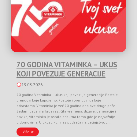
70 GODINA VITAMINKA – UKUS
KOJI POVEZUJE GENERACIJE
13.03.2026
70 godina Vitaminka – ukus koji povezuje generacije Postoje
brendovi koje kupujemo. Postoje i brendovi uz koje
odrastamo. Vitaminka je već 70 godina deo ove druge priče.
Sedam decenija, kroz različita vremena, države, generacije i
navike, Vitaminka je ostala prisutna tamo gde je najvažnije –
u domovima. U ukusu koji nas podseća na detinjstvo, u …
Više