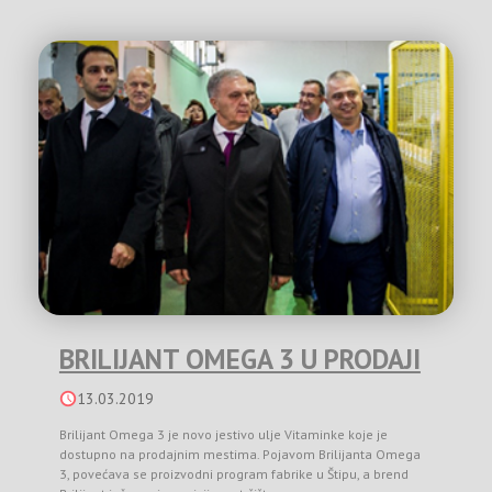
BRILIJANT OMEGA 3 U PRODAJI
13.03.2019
Brilijant Omega 3 je novo jestivo ulje Vitaminke koje je
dostupno na prodajnim mestima. Pojavom Brilijanta Omega
3, povećava se proizvodni program fabrike u Štipu, a brend