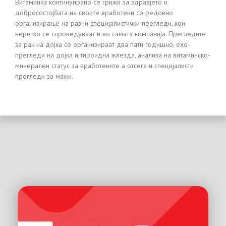
Витаминка континуирано се грижи за здравјето и
добросостојбата на своите вработени со редовно
организирање на разни специјалистички прегледи, кои
неретко се спроведуваат и во самата компанија. Прегледите
за рак на дојка се организираат два пати годишно, ехо-
прегледи на дојка и тироидна жлезда, анализа на витаминско-
минерален статус за вработените а отсега и специјалисти
прегледи за мажи.