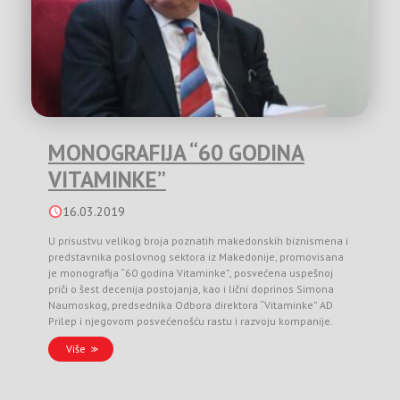
MONOGRAFIJA “60 GODINA
VITAMINKE”
16.03.2019
U prisustvu velikog broja poznatih makedonskih biznismena i
predstavnika poslovnog sektora iz Makedonije, promovisana
je monografija “60 godina Vitaminke”, posvećena uspešnoj
priči o šest decenija postojanja, kao i lični doprinos Simona
Naumoskog, predsednika Odbora direktora “Vitaminke” AD
Prilep i njegovom posvećenošću rastu i razvoju kompanije.
Više