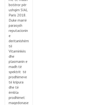
botëror për
ushqim SIAL
Paris 2018.
Duke marrë
parasysh
reputacionin
e
deritanishëm
të
Vitaminkës
dhe
plasmanin e
madh të
spektrit të
prodhimeve
të kripura
dhe të
ëmbla
prodhimet
maqedonase