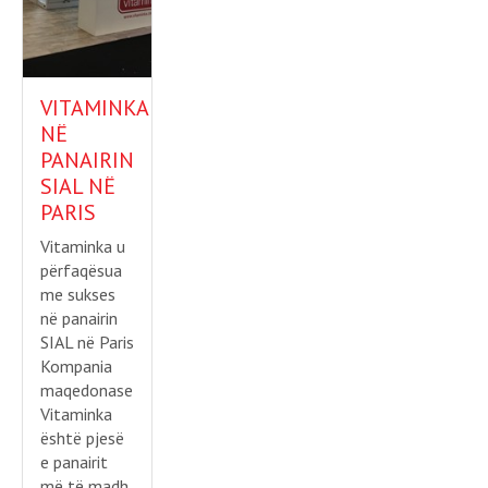
VITAMINKA
NË
PANAIRIN
SIAL NË
PARIS
Vitaminka u
përfaqësua
me sukses
në panairin
SIAL në Paris
Kompania
maqedonase
Vitaminka
është pjesë
e panairit
më të madh