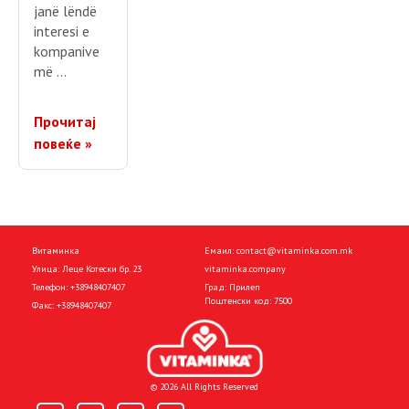
janë lëndë
interesi e
kompanive
më …
Прочитај
повеќе »
Витаминка
Емаил:
contact@vitaminka.com.mk
Улица: Леце Котески бр. 23
vitaminka.company
Телефон:
+38948407407
Град: Прилеп
Поштенски код: 7500
Факс:
+38948407407
© 2026 All Rights Reserved