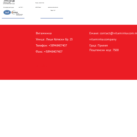
Витаминка
Емаил:
contact@vitaminka.com.
Улица: Леце Котески бр. 23
vitaminka.company
Телефон:
+38948407407
Град: Прилеп
Поштенски код: 7500
Факс:
+38948407407
Shtëpi