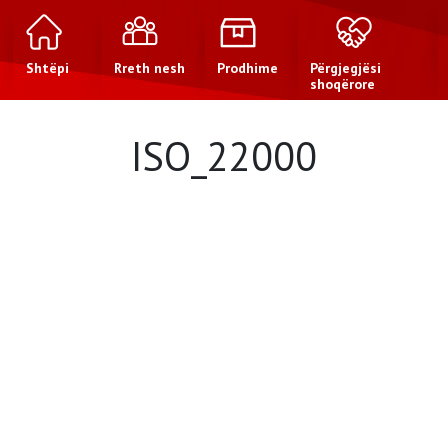
Shtëpi
Rreth nesh
Prodhime
Përgjegjësi
shoqërore
ISO_22000