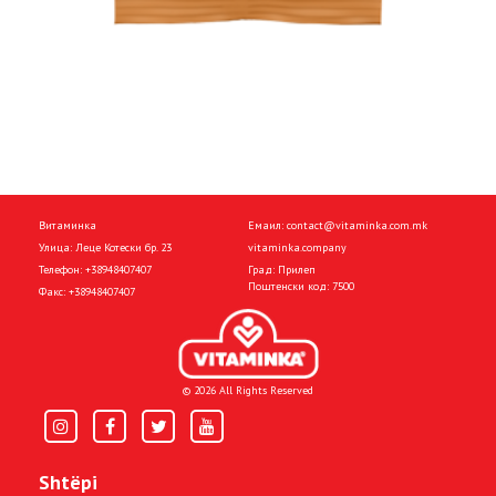
Витаминка
Емаил:
contact@vitaminka.com.mk
Улица: Леце Котески бр. 23
vitaminka.company
Телефон:
+38948407407
Град: Прилеп
Поштенски код: 7500
Факс:
+38948407407
© 2026 All Rights Reserved
Shtëpi