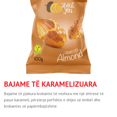
BAJAME TË KARAMELIZUARA
Bajame të pjekura krokante të veshura me një shtresë të
pasur karameli, përzierja perfekte e shijes së ëmbël dhe
krokantes së papërmbajtshme.