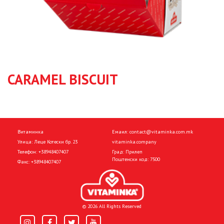
CARAMEL BISCUIT
Витаминка
Емаил:
contact@vitaminka.com.mk
Улица: Леце Котески бр. 23
vitaminka.company
Телефон:
+38948407407
Град: Прилеп
Поштенски код: 7500
Факс:
+38948407407
© 2026 All Rights Reserved