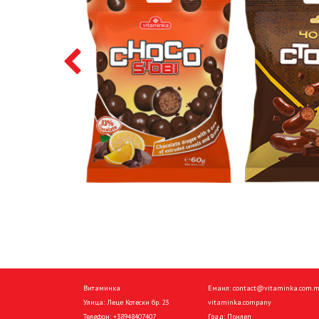
Витаминка
Емаил:
contact@vitaminka.com.
Улица: Леце Котески бр. 23
vitaminka.company
Телефон:
+38948407407
Град: Прилеп