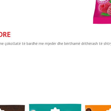
DRE
 me çokollatë të bardhë me mjedër dhe bërthamë drithërash të shtr