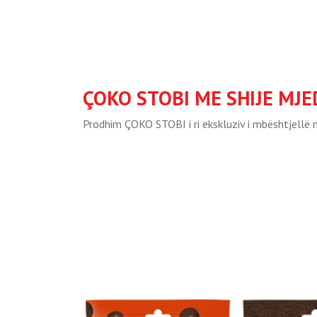
ÇOKO STOBI ME SHIJE MJE
Prodhim ÇOKO STOBI i ri ekskluziv i mbështjellë