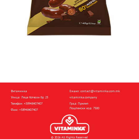
Витаминка
Емаил:
contact@vitaminka.com.mk
Улица: Леце Котески бр. 23
vitaminka.company
Телефон:
+38948407407
Град: Прилеп
Поштенски код: 7500
Факс:
+38948407407
© 2026 All Rights Reserved