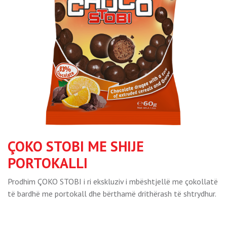
ÇOKO STOBI ME SHIJE
PORTOKALLI
Prodhim ÇOKO STOBI i ri ekskluziv i mbështjellë me çokollatë
të bardhë me portokall dhe bërthamë drithërash të shtrydhur.