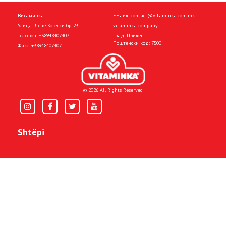
Витаминка
Емаил:
contact@vitaminka.com.mk
Улица: Леце Котески бр. 23
vitaminka.company
Телефон:
+38948407407
Град: Прилеп
Поштенски код: 7500
Факс:
+38948407407
© 2026 All Rights Reserved
Shtëpi