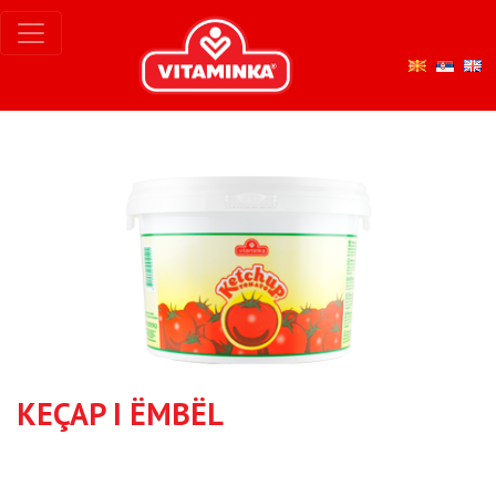
KEÇAP I ËMBËL