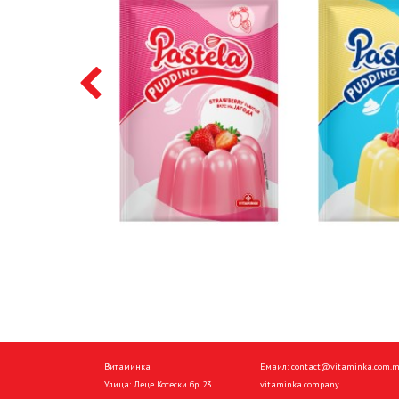
Витаминка
Емаил:
contact@vitaminka.com.
Улица: Леце Котески бр. 23
vitaminka.company