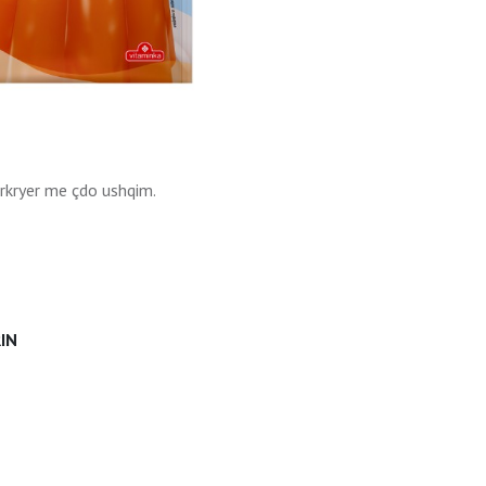
ërkryer me çdo ushqim.
IN