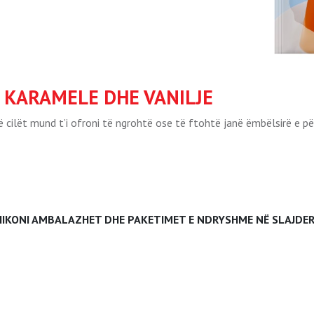
E KARAMELE DHE VANILJE
të cilët mund t’i ofroni të ngrohtë ose të ftohtë janë ëmbëlsirë e p
HIKONI AMBALAZHET DHE PAKETIMET E NDRYSHME NË SLAJDER