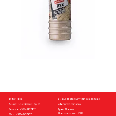
Витаминка
Емаил:
contact@vitaminka.com.mk
Улица: Леце Котески бр. 23
vitaminka.company
Телефон:
+38948407407
Град: Прилеп
Поштенски код: 7500
Факс:
+38948407407