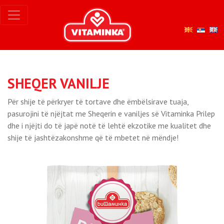
SHEQER VANILJE
Për shije të përkryer të tortave dhe ëmbëlsirave tuaja,
pasurojini të njëjtat me Sheqerin e vaniljes së Vitaminka Prilep
dhe i njëjti do të japë notë të lehtë ekzotike me kualitet dhe
shije të jashtëzakonshme që të mbetet në mëndje!