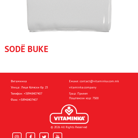
SODË BUKE
Витаминка
Емаил:
contact@vitaminka.com.mk
Улица: Леце Котески бр. 23
vitaminka.company
Телефон:
+38948407407
Град: Прилеп
Поштенски код: 7500
Факс:
+38948407407
© 2026 All Rights Reserved