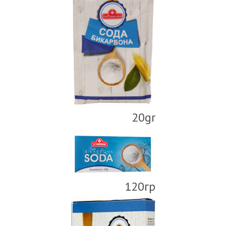
20gr
120гр