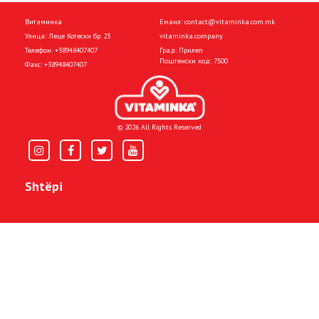
Витаминка
Емаил:
contact@vitaminka.com.mk
Улица: Леце Котески бр. 23
vitaminka.company
Телефон:
+38948407407
Град: Прилеп
Поштенски код: 7500
Факс:
+38948407407
© 2026 All Rights Reserved
Shtëpi