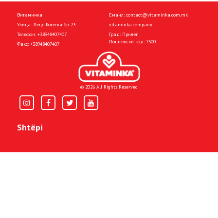
Витаминка
Емаил:
contact@vitaminka.com.mk
Улица: Леце Котески бр. 23
vitaminka.company
Телефон:
+38948407407
Град: Прилеп
Поштенски код: 7500
Факс:
+38948407407
© 2026 All Rights Reserved
Shtëpi