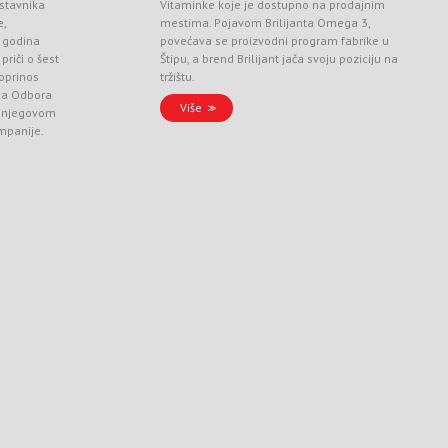
stavnika
Vitaminke koje je dostupno na prodajnim
e,
mestima. Pojavom Brilijanta Omega 3,
 godina
povećava se proizvodni program fabrike u
priči o šest
Štipu, a brend Brilijant jača svoju poziciju na
doprinos
tržištu.
ka Odbora
Više
 i njegovom
ompanije.