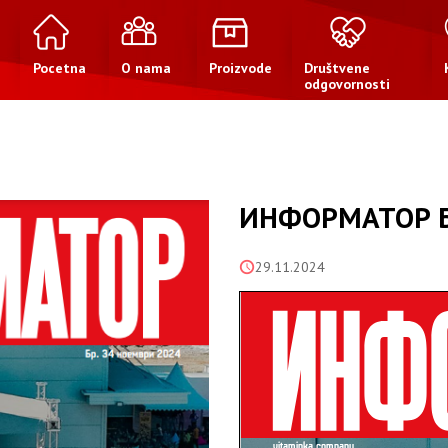
Pocetna
O nama
Proizvode
Društvene
odgovornosti
ИНФОРМАТОР БР
29.11.2024