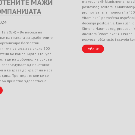
ОТЕНИТЕ МАЖИ
makedonskih biznismena i pred
poslovnog sektora iz Makedonij
ОМПАНИЈАТА
promovisana je monografija “60
Vitaminke”, posvećena uspešnoj 
2024
decenija postojanja, kao i lični 
Simona Naumoskog, predsedni
3.12.2024) – Во насока на
direktora “Vitaminke” AD Prilep
ње на грижата за вработените
posvećenošću rastu i razvoju k
 организира бесплатни
тички прегледи за околу 300
Više
тени во компанијата. Станува
регледи на доброволна основа
е спроведуваат од почетокот
и а ќе траат до крајот на март
одина. Прегледите кои ќе се
т во приватна здравствена …