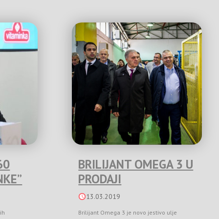
60
BRILIJANT OMEGA 3 U
NKE”
PRODAJI
13.03.2019
ih
Brilijant Omega 3 je novo jestivo ulje