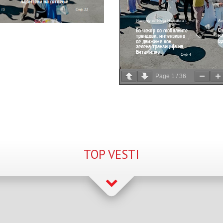
Page
1
/
36
TOP VESTI