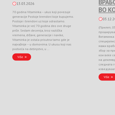
ВРАБ
13.03.2026
ВО К
70 godina Vitaminka – ukus koji povezuje
generacije Postoje brendovi koje kupujemo.
03.12.
Postoje i brendovi uz koje odrastamo.
Vitaminka je već 70 godina deo ove druge
(Прилеп, 0
priče. Sedam decenija, kroz različita
проширува
vremena, države, generacije i navike,
Витаминка
Vitaminka je ostala prisutna tamo gde je
специјалис
najvažnije – u domovima. U ukusu koji nas
мажи врабо
podseća na detinjstvo, u …
збор за п
кои веќе с
Više
на декемвр
следната г
изведуваа
Više