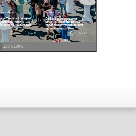
Zoom
100%