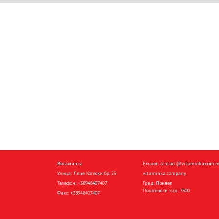
Витаминка
Емаил:
contact@vitaminka.com.
Улица: Леце Котески бр. 23
vitaminka.company
Телефон:
+38948407407
Град: Прилеп
Поштенски код: 7500
Факс:
+38948407407
Pocetna