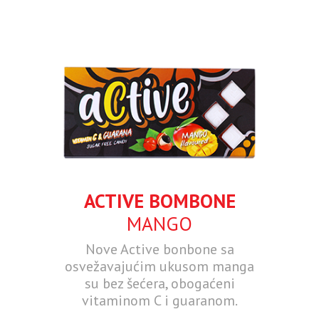
ACTIVE BOMBONE
MANGO
Nove Active bonbone sa
osvežavajućim ukusom manga
su bez šećera, obogaćeni
vitaminom C i guaranom.