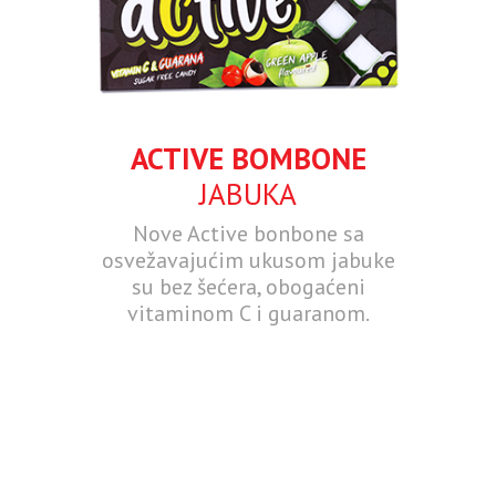
ACTIVE BOMBONE
JABUKA
Nove Active bonbone sa
osvežavajućim ukusom jabuke
su bez šećera, obogaćeni
vitaminom C i guaranom.