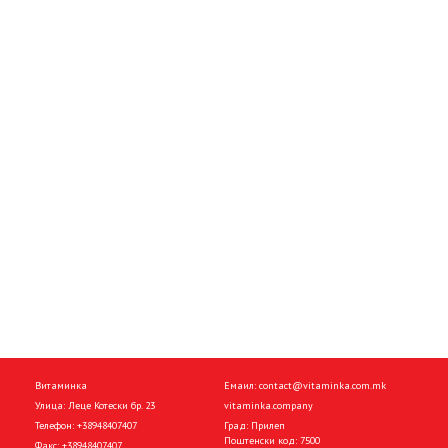
Витаминка
Емаил:
contact@vitaminka.com.mk
Улица: Леце Котески бр. 23
vitaminka.company
Телефон:
+38948407407
Град: Прилеп
Поштенски код: 7500
Факс:
+38948407407