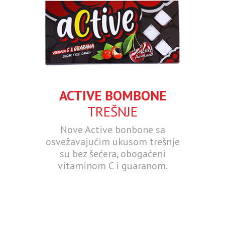
ACTIVE BOMBONE
TREŠNJE
Nove Active bonbone sa
osvežavajućim ukusom trešnje
su bez šećera, obogaćeni
vitaminom C i guaranom.