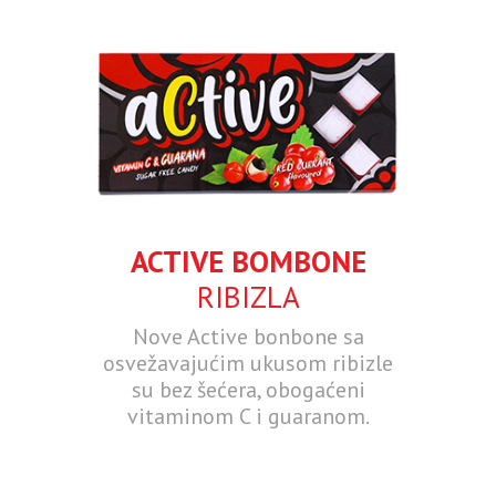
ACTIVE BOMBONE
RIBIZLA
Nove Active bonbone sa
osvežavajućim ukusom ribizle
su bez šećera, obogaćeni
vitaminom C i guaranom.