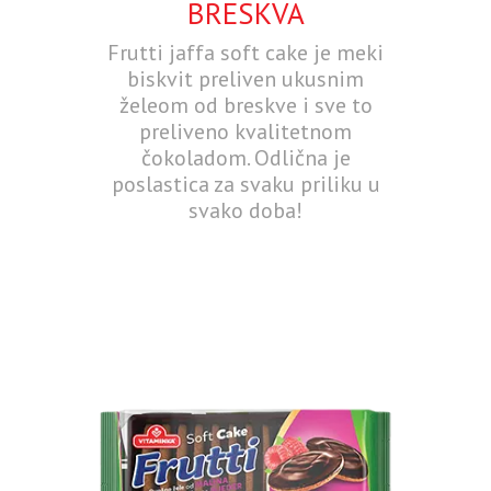
BRESKVA
Frutti jaffa soft cake je meki
biskvit preliven ukusnim
želeom od breskve i sve to
preliveno kvalitetnom
čokoladom. Odlična je
poslastica za svaku priliku u
svako doba!