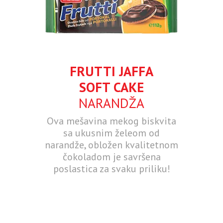
FRUTTI JAFFA
SOFT CAKE
NARANDŽA
Ova mešavina mekog biskvita
sa ukusnim želeom od
narandže, obložen kvalitetnom
čokoladom je savršena
poslastica za svaku priliku!