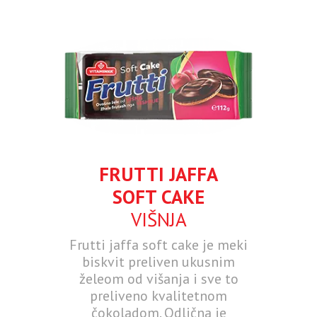
FRUTTI JAFFA
SOFT CAKE
VIŠNJA
Frutti jaffa soft cake je meki
biskvit preliven ukusnim
želeom od višanja i sve to
preliveno kvalitetnom
čokoladom. Odlična je