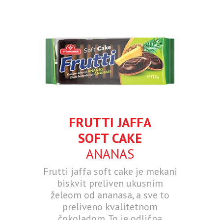
FRUTTI JAFFA
SOFT CAKE
ANANAS
Frutti jaffa soft cake je mekani
biskvit preliven ukusnim
želeom od ananasa, a sve to
preliveno kvalitetnom
čokoladom. To je odlična