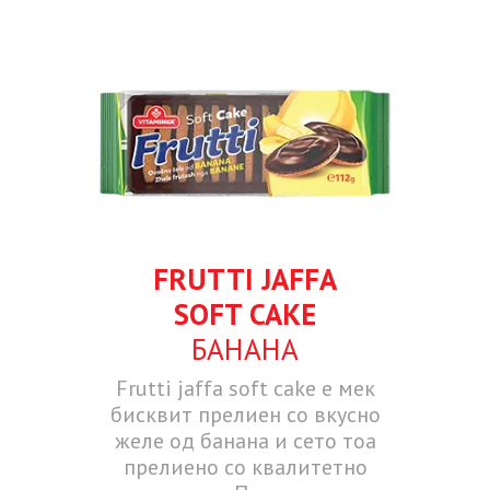
FRUTTI JAFFA
SOFT CAKE
БАНАНА
Frutti jaffa soft cake е мек
бисквит прелиен со вкусно
желе од банана и сето тоа
прелиено со квалитетно