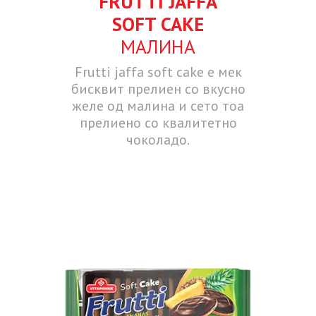
FRUTTI JAFFA
SOFT CAKE
МАЛИНА
Frutti jaffa soft cake е мек
бисквит прелиен со вкусно
желе од малина и сето тоа
прелиено со квалитетно
чоколадо.