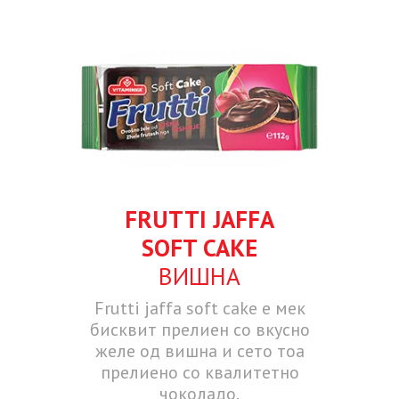
FRUTTI JAFFA
SOFT CAKE
ВИШНА
Frutti jaffa soft cake е мек
бисквит прелиен со вкусно
желе од вишна и сето тоа
прелиено со квалитетно
чоколадо.