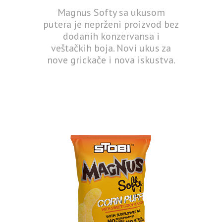
Magnus Softy sa ukusom
putera je neprženi proizvod bez
dodanih konzervansa i
veštačkih boja. Novi ukus za
nove grickače i nova iskustva.