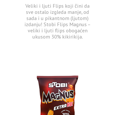
Veliki i ljuti Flips koji čini da
sve ostalo izgleda manje, od
sada i u pikantnom (ljutom)
izdanju! Stobi Flips Magnus –
veliki i ljuti flips obogaćen
ukusom 30% kikirikija.