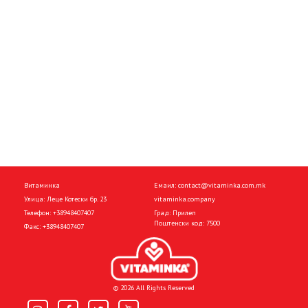
Витаминка
Емаил:
contact@vitaminka.com.mk
Улица: Леце Котески бр. 23
vitaminka.company
Телефон:
+38948407407
Град: Прилеп
Поштенски код: 7500
Факс:
+38948407407
© 2026 All Rights Reserved