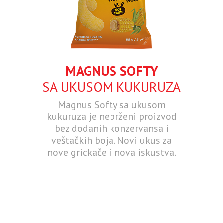
MAGNUS SOFTY
SA UKUSOM KUKURUZA
Magnus Softy sa ukusom
kukuruza je neprženi proizvod
bez dodanih konzervansa i
veštačkih boja. Novi ukus za
nove grickače i nova iskustva.