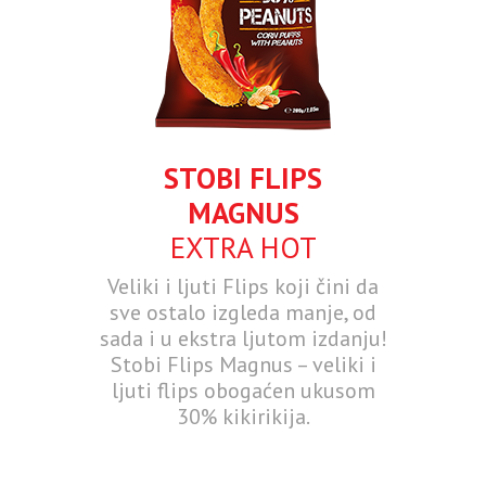
STOBI FLIPS
MAGNUS
EXTRA HOT
Veliki i ljuti Flips koji čini da
sve ostalo izgleda manje, od
sada i u ekstra ljutom izdanju!
Stobi Flips Magnus – veliki i
ljuti flips obogaćen ukusom
30% kikirikija.