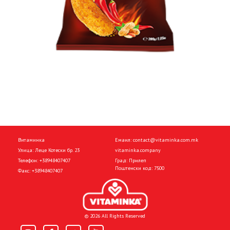
Витаминка
Емаил:
contact@vitaminka.com.mk
Улица: Леце Котески бр. 23
vitaminka.company
Телефон:
+38948407407
Град: Прилеп
Поштенски код: 7500
Факс:
+38948407407
© 2026 All Rights Reserved