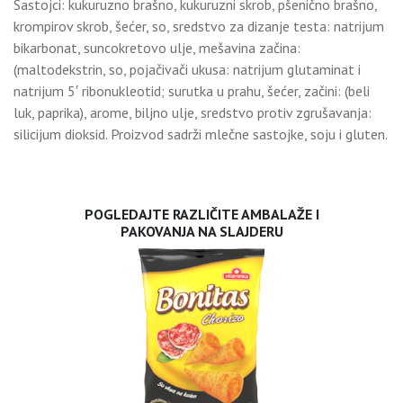
Sastojci: kukuruzno brašno, kukuruzni skrob, pšenično brašno,
krompirov skrob, šećer, so, sredstvo za dizanje testa: natrijum
bikarbonat, suncokretovo ulje, mešavina začina:
(maltodekstrin, so, pojačivači ukusa: natrijum glutaminat i
natrijum 5′ ribonukleotid; surutka u prahu, šećer, začini: (beli
luk, paprika), arome, biljno ulje, sredstvo protiv zgrušavanja:
silicijum dioksid. Proizvod sadrži mlečne sastojke, soju i gluten.
POGLEDAJTE RAZLIČITE AMBALAŽE I
PAKOVANJA NA SLAJDERU