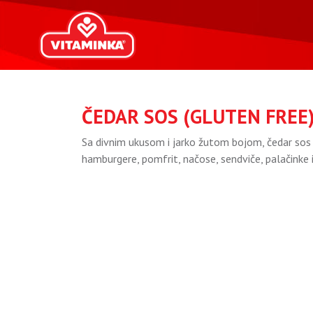
ČEDAR SOS (GLUTEN FREE
Sa divnim ukusom i jarko žutom bojom, čedar sos
hamburgere, pomfrit, načose, sendviče, palačinke 