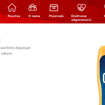
Pocetna
O nama
Proizvode
Društvene
odgovornosti
)
 savršeno dopunjuje
i takose.