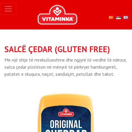
SALCË ÇEDAR (GLUTEN FREE)
Me një shije të mrekullueshme dhe ngjyrë të verdhë të ndezur,
salca çedar plotëson në mënyrë të përkryer hamburgerët,
patatet e skuqura, naçot, sanduiçët, petullat dhe takot.