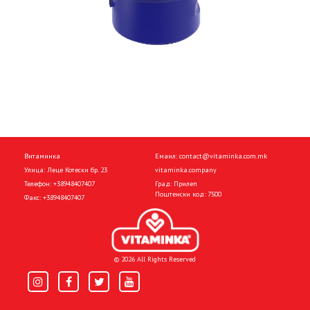
Витаминка
Емаил:
contact@vitaminka.com.mk
Улица: Леце Котески бр. 23
vitaminka.company
Телефон:
+38948407407
Град: Прилеп
Поштенски код: 7500
Факс:
+38948407407
© 2026 All Rights Reserved