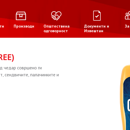
ти
Производи
Општествена
Документи и
За
одговорност
Извештаи
REE)
од чедар совршено ги
, сендвичите, палачинките и