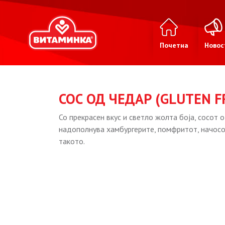
Почетна
Новос
СОС ОД ЧЕДАР (GLUTEN F
Со прекрасен вкус и светло жолта боја, сосот 
надополнува хамбургерите, помфритот, начосот
такото.