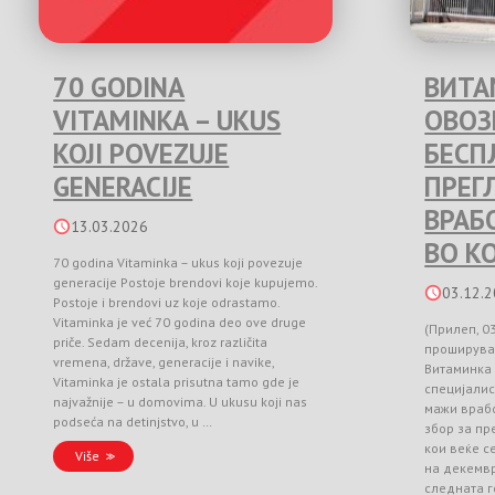
70 GODINA
ВИТА
VITAMINKA – UKUS
ОВО
KOJI POVEZUJE
БЕСП
GENERACIJE
ПРЕГ
ВРАБ
13.03.2026
ВО К
70 godina Vitaminka – ukus koji povezuje
generacije Postoje brendovi koje kupujemo.
03.12.
Postoje i brendovi uz koje odrastamo.
Vitaminka je već 70 godina deo ove druge
(Прилеп, 0
priče. Sedam decenija, kroz različita
проширува
vremena, države, generacije i navike,
Витаминка
Vitaminka je ostala prisutna tamo gde je
специјалис
najvažnije – u domovima. U ukusu koji nas
мажи врабо
podseća na detinjstvo, u …
збор за п
кои веќе с
Više
на декемвр
следната г