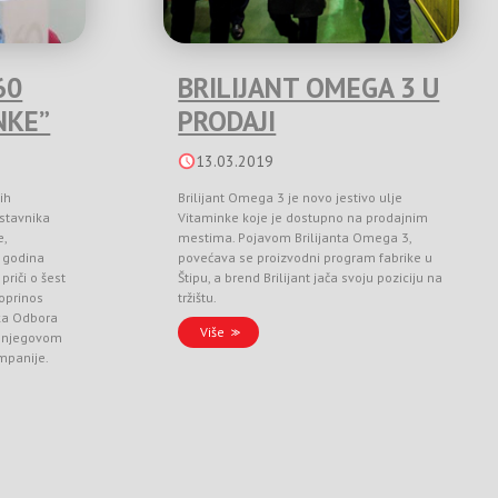
60
BRILIJANT OMEGA 3 U
NKE”
PRODAJI
13.03.2019
ih
Brilijant Omega 3 je novo jestivo ulje
stavnika
Vitaminke koje je dostupno na prodajnim
e,
mestima. Pojavom Brilijanta Omega 3,
 godina
povećava se proizvodni program fabrike u
priči o šest
Štipu, a brend Brilijant jača svoju poziciju na
doprinos
tržištu.
ka Odbora
Više
 i njegovom
ompanije.