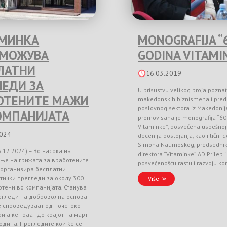
МИНКА
MONOGRAFIJA “
ЗМОЖУВА
GODINA VITAMI
ЛАТНИ
16.03.2019
ЛЕДИ ЗА
U prisustvu velikog broja poznat
ОТЕНИТЕ МАЖИ
makedonskih biznismena i pred
poslovnog sektora iz Makedonij
ОМПАНИЈАТА
promovisana je monografija “60
Vitaminke”, posvećena uspešnoj 
2024
decenija postojanja, kao i lični 
Simona Naumoskog, predsedni
3.12.2024) – Во насока на
direktora “Vitaminke” AD Prilep
ње на грижата за вработените
posvećenošću rastu i razvoju k
 организира бесплатни
тички прегледи за околу 300
Više
тени во компанијата. Станува
регледи на доброволна основа
е спроведуваат од почетокот
и а ќе траат до крајот на март
одина. Прегледите кои ќе се