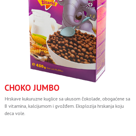
CHOKO JUMBO
Hrskave
kukuruzne kuglice sa ukusom čokolade, obogaćene sa
8 vitamina, kalcijumom i gvožđem.
Eksplozija hrskanja koju
deca vole.