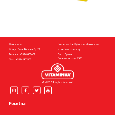
Витаминка
Емаил:
contact@vitaminka.com.mk
Улица: Леце Котески бр. 23
vitaminka.company
Телефон:
+38948407407
Град: Прилеп
Поштенски код: 7500
Факс:
+38948407407
© 2026 All Rights Reserved
Pocetna