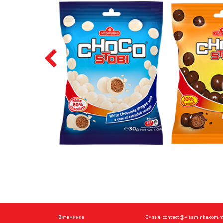
Витаминка
Емаил:
contact@vitaminka.com.