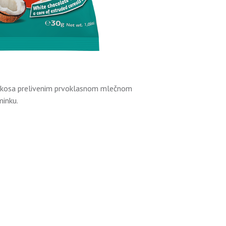
j kokosa prelivenim prvoklasnom mlečnom
minku.