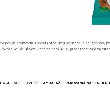
od novijih proizvoda u brendu Stobi, koji predstavlja odličan spo
 kokosa koji će uživati u originalnom ukusu prepoznatljivim za Vita
POGLEDAJTE RAZLIČITE AMBALAŽE I PAKOVANJA NA SLAJDERU