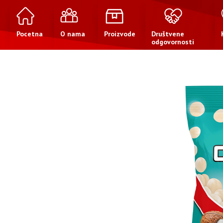
Pocetna
O nama
Proizvode
Društvene
odgovornosti