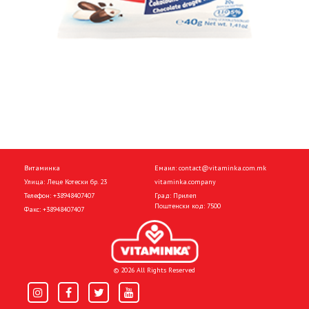
Витаминка
Емаил:
contact@vitaminka.com.mk
Улица: Леце Котески бр. 23
vitaminka.company
Телефон:
+38948407407
Град: Прилеп
Поштенски код: 7500
Факс:
+38948407407
© 2026 All Rights Reserved