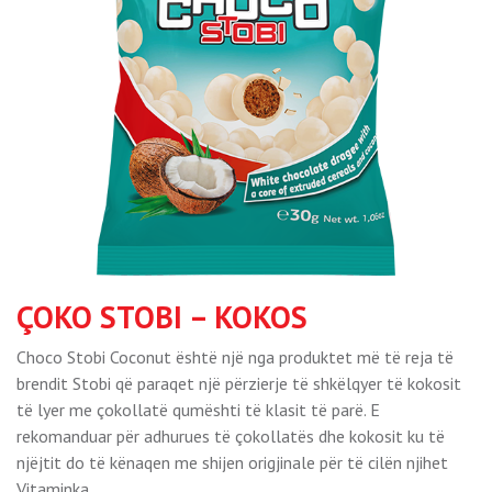
ÇOKO STOBI – KOKOS
Choco Stobi Coconut është një nga produktet më të reja të
brendit Stobi që paraqet një përzierje të shkëlqyer të kokosit
të lyer me çokollatë qumështi të klasit të parë. E
rekomanduar për adhurues të çokollatës dhe kokosit ku të
njëjtit do të kënaqen me shijen origjinale për të cilën njihet
Vitaminka.