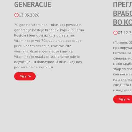
GENERACIJE
ПРЕГ
ВРАБ
13.03.2026
ВО К
70 godina Vitaminka – ukus koji povezuje
generacije Postoje brendovi koje kupujemo.
03.12.
Postoje i brendovi uz koje odrastamo.
Vitaminka je već 70 godina deo ove druge
(Прилеп, 0
priče. Sedam decenija, kroz različita
проширува
vremena, države, generacije i navike,
Витаминка
Vitaminka je ostala prisutna tamo gde je
специјалис
najvažnije – u domovima. U ukusu koji nas
мажи врабо
podseća na detinjstvo, u …
збор за п
кои веќе с
Više
на декемвр
следната г
изведуваа
Više