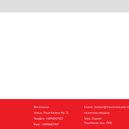
Витаминка
Емаил:
contact@vitaminka.com.
Улица: Леце Котески бр. 23
vitaminka.company
Телефон:
+38948407407
Град: Прилеп
Поштенски код: 7500
Факс:
+38948407407