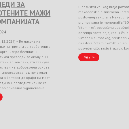
ЛЕДИ ЗА
U prisustvu velikog broja poznat
ОТЕНИТЕ МАЖИ
makedonskih biznismena i pred
poslovnog sektora iz Makedonij
ОМПАНИЈАТА
promovisana je monografija “60
Vitaminke”, posvećena uspešnoj 
2024
decenija postojanja, kao i lični 
Simona Naumoskog, predsedni
3.12.2024) – Во насока на
direktora “Vitaminke” AD Prilep
ње на грижата за вработените
posvećenošću rastu i razvoju k
 организира бесплатни
тички прегледи за околу 300
Više
тени во компанијата. Станува
регледи на доброволна основа
е спроведуваат од почетокот
и а ќе траат до крајот на март
одина. Прегледите кои ќе се
т во приватна здравствена …