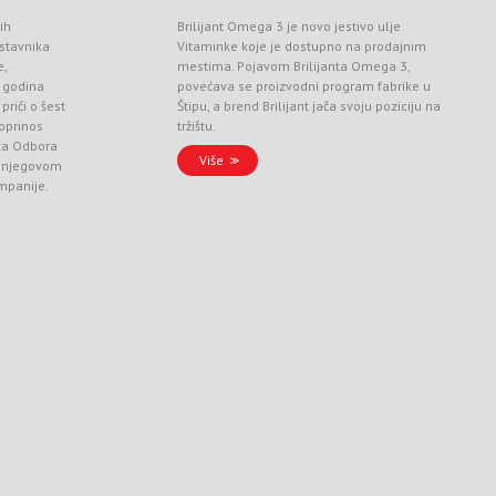
ih
Brilijant Omega 3 je novo jestivo ulje
stavnika
Vitaminke koje je dostupno na prodajnim
e,
mestima. Pojavom Brilijanta Omega 3,
 godina
povećava se proizvodni program fabrike u
priči o šest
Štipu, a brend Brilijant jača svoju poziciju na
doprinos
tržištu.
ka Odbora
Više
 i njegovom
ompanije.