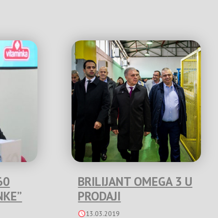
60
BRILIJANT OMEGA 3 U
NKE”
PRODAJI
13.03.2019