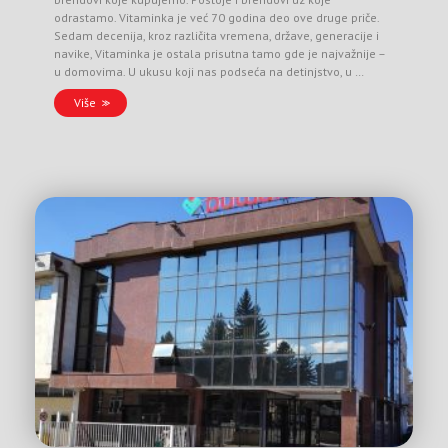
odrastamo. Vitaminka je već 70 godina deo ove druge priče.
Sedam decenija, kroz različita vremena, države, generacije i
navike, Vitaminka je ostala prisutna tamo gde je najvažnije –
u domovima. U ukusu koji nas podseća na detinjstvo, u …
Više