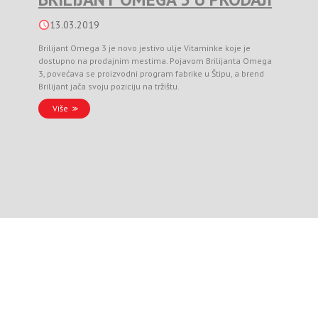
13.03.2019
Brilijant Omega 3 je novo jestivo ulje Vitaminke koje je
dostupno na prodajnim mestima. Pojavom Brilijanta Omega
3, povećava se proizvodni program fabrike u Štipu, a brend
Brilijant jača svoju poziciju na tržištu.
Više