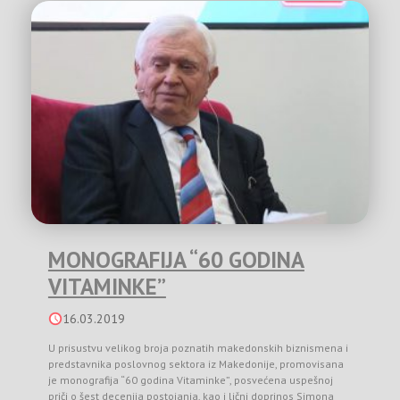
MONOGRAFIJA “60 GODINA
VITAMINKE”
16.03.2019
U prisustvu velikog broja poznatih makedonskih biznismena i
predstavnika poslovnog sektora iz Makedonije, promovisana
je monografija “60 godina Vitaminke”, posvećena uspešnoj
priči o šest decenija postojanja, kao i lični doprinos Simona