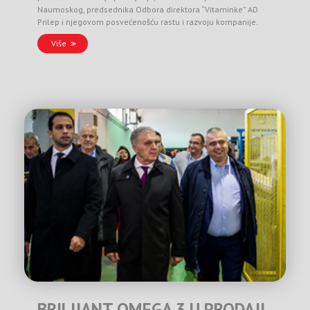
Naumoskog, predsednika Odbora direktora “Vitaminke” AD
Prilep i njegovom posvećenošću rastu i razvoju kompanije.
Više
BRILIJANT OMEGA 3 U PRODAJI