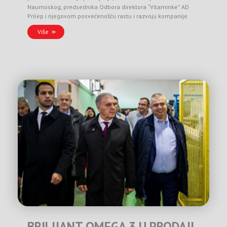
Naumoskog, predsednika Odbora direktora “Vitaminke” AD
Prilep i njegovom posvećenošću rastu i razvoju kompanije.
Više
BRILIJANT OMEGA 3 U PRODAJI