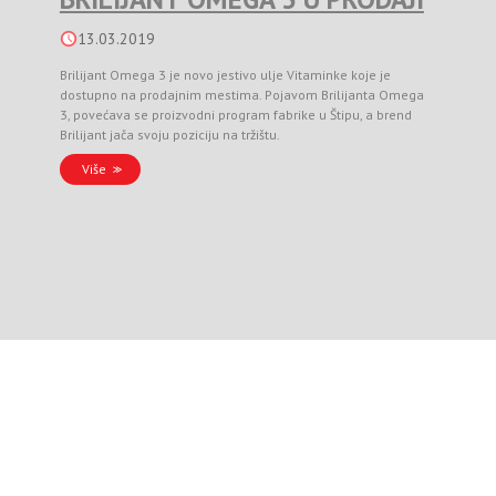
13.03.2019
Brilijant Omega 3 je novo jestivo ulje Vitaminke koje je
dostupno na prodajnim mestima. Pojavom Brilijanta Omega
3, povećava se proizvodni program fabrike u Štipu, a brend
Brilijant jača svoju poziciju na tržištu.
Više