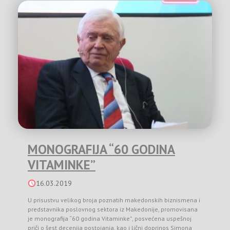
MONOGRAFIJA “60 GODINA
VITAMINKE”
16.03.2019
U prisustvu velikog broja poznatih makedonskih biznismena i
predstavnika poslovnog sektora iz Makedonije, promovisana
je monografija “60 godina Vitaminke”, posvećena uspešnoj
priči o šest decenija postojanja, kao i lični doprinos Simona