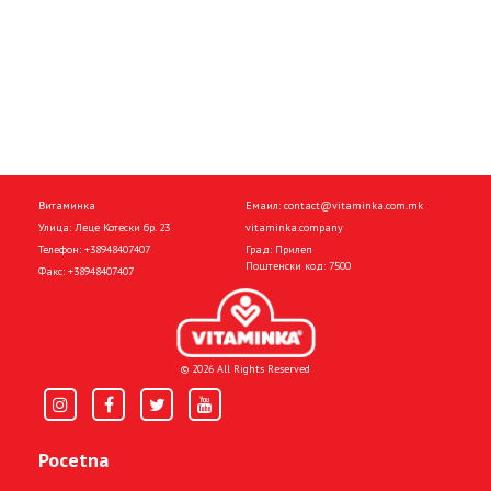
Витаминка
Емаил:
contact@vitaminka.com.mk
Улица: Леце Котески бр. 23
vitaminka.company
Телефон:
+38948407407
Град: Прилеп
Поштенски код: 7500
Факс:
+38948407407
© 2026 All Rights Reserved
Pocetna