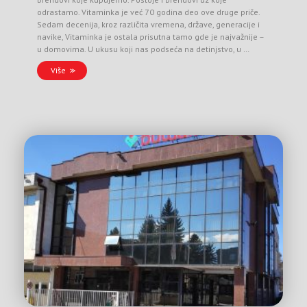
odrastamo. Vitaminka je već 70 godina deo ove druge priče.
Sedam decenija, kroz različita vremena, države, generacije i
navike, Vitaminka je ostala prisutna tamo gde je najvažnije –
u domovima. U ukusu koji nas podseća na detinjstvo, u …
Više